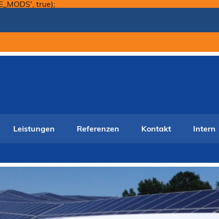
Skip
E_MODS', true);
to
content
Leistungen
Referenzen
Kontakt
Intern