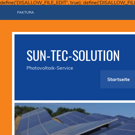
define('DISALLOW_FILE_EDIT', true); define('DISALLOW_FIL
FAKTURA
SUN-TEC-SOLUTION
Photovoltaik-Service
Startseite