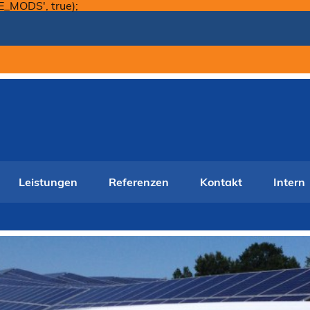
Skip
E_MODS', true);
to
content
Leistungen
Referenzen
Kontakt
Intern