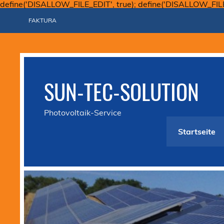
define('DISALLOW_FILE_EDIT', true); define('DISALLOW_FIL
FAKTURA
SUN-TEC-SOLUTION
Photovoltaik-Service
Startseite