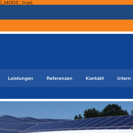
Skip
E_MODS', true);
to
content
Leistungen
Referenzen
Kontakt
Intern