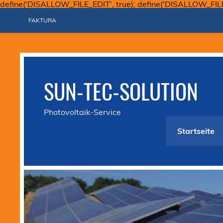
define('DISALLOW_FILE_EDIT', true); define('DISALLOW_FIL
FAKTURA
SUN-TEC-SOLUTION
Photovoltaik-Service
Startseite