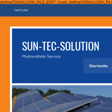
define('DISALLOW_FILE_EDIT', true); define('DISALLOW_FIL
FAKTURA
SUN-TEC-SOLUTION
Photovoltaik-Service
Startseite