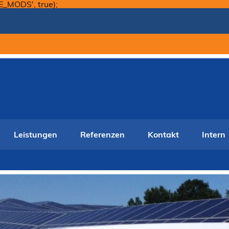
Skip
E_MODS', true);
to
content
Leistungen
Referenzen
Kontakt
Intern