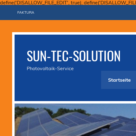
define('DISALLOW_FILE_EDIT', true); define('DISALLOW_FIL
FAKTURA
SUN-TEC-SOLUTION
Photovoltaik-Service
Startseite