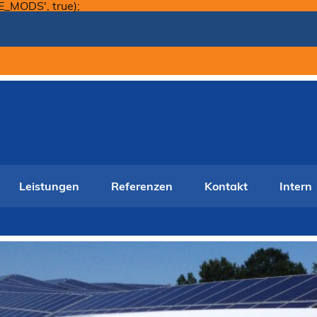
Skip
E_MODS', true);
to
content
Leistungen
Referenzen
Kontakt
Intern