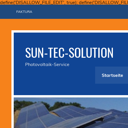
define('DISALLOW_FILE_EDIT', true); define('DISALLOW_FIL
FAKTURA
SUN-TEC-SOLUTION
Photovoltaik-Service
Startseite