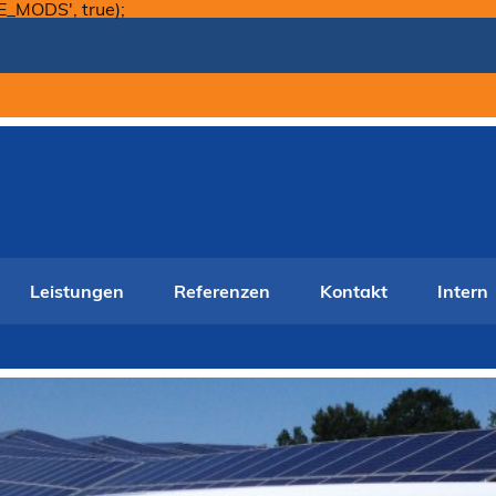
Skip
E_MODS', true);
to
content
Leistungen
Referenzen
Kontakt
Intern