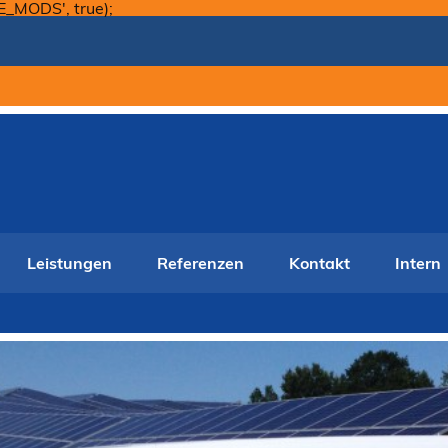
Skip
E_MODS', true);
to
content
Leistungen
Referenzen
Kontakt
Intern