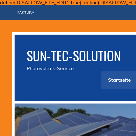
define('DISALLOW_FILE_EDIT', true); define('DISALLOW_FIL
FAKTURA
SUN-TEC-SOLUTION
Photovoltaik-Service
Startseite