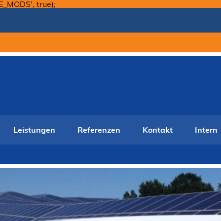
Skip
E_MODS', true);
to
content
Leistungen
Referenzen
Kontakt
Intern