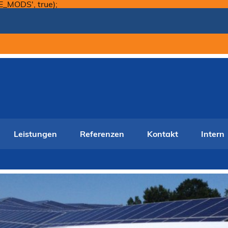
Skip
E_MODS', true);
to
content
Leistungen
Referenzen
Kontakt
Intern