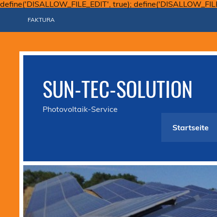
define('DISALLOW_FILE_EDIT', true); define('DISALLOW_FIL
FAKTURA
SUN-TEC-SOLUTION
Photovoltaik-Service
Startseite