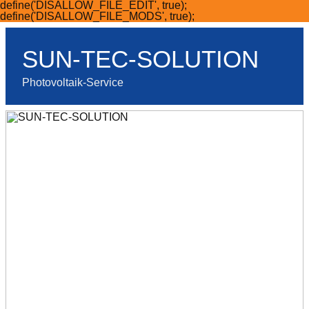
define('DISALLOW_FILE_EDIT', true);
Skip
define('DISALLOW_FILE_MODS', true);
to
content
SUN-TEC-SOLUTION
Photovoltaik-Service