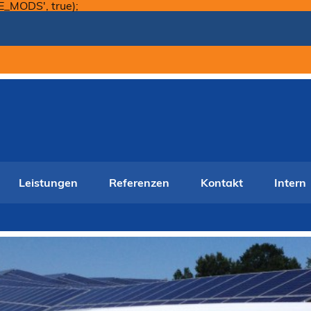
Skip
E_MODS', true);
to
content
Leistungen
Referenzen
Kontakt
Intern