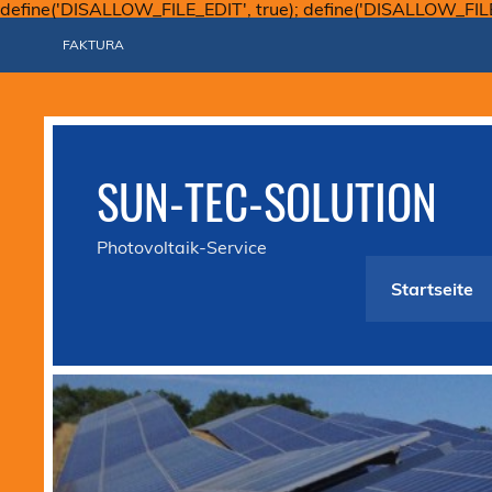
define('DISALLOW_FILE_EDIT', true); define('DISALLOW_FIL
FAKTURA
SUN-TEC-SOLUTION
Photovoltaik-Service
Startseite