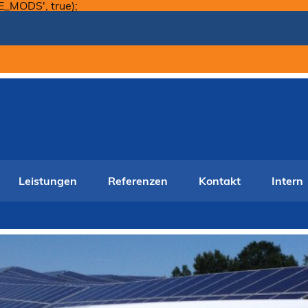
Skip
E_MODS', true);
to
content
Leistungen
Referenzen
Kontakt
Intern