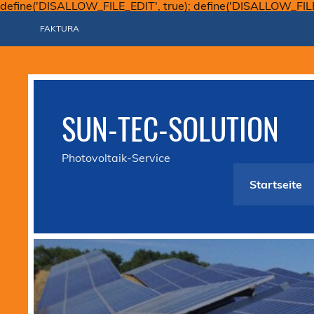
define('DISALLOW_FILE_EDIT', true); define('DISALLOW_FIL
FAKTURA
SUN-TEC-SOLUTION
Photovoltaik-Service
Startseite