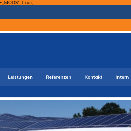
Skip
E_MODS', true);
to
content
Leistungen
Referenzen
Kontakt
Intern