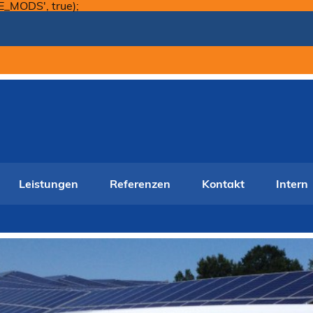
Skip
E_MODS', true);
to
content
Leistungen
Referenzen
Kontakt
Intern