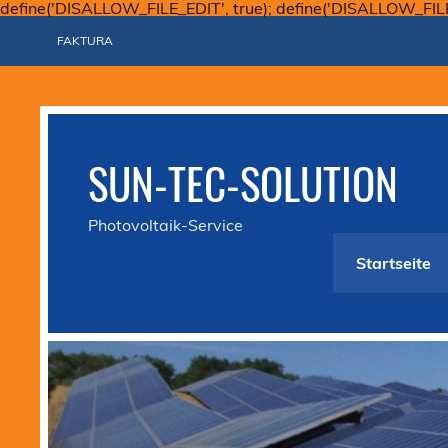
define('DISALLOW_FILE_EDIT', true); define('DISALLOW_FIL
FAKTURA
SUN-TEC-SOLUTION
Photovoltaik-Service
Startseite