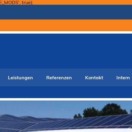
Skip
E_MODS', true);
to
content
Leistungen
Referenzen
Kontakt
Intern