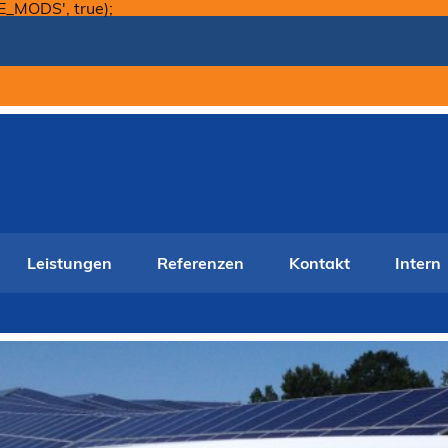
Skip
E_MODS', true);
to
content
Leistungen
Referenzen
Kontakt
Intern