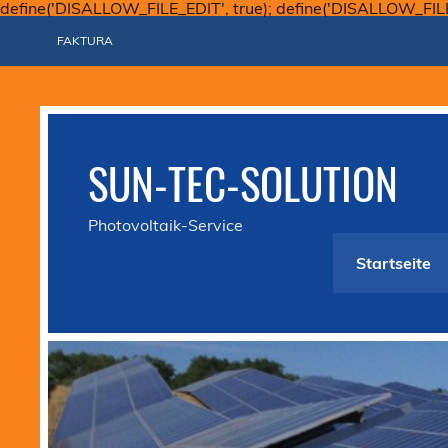
define('DISALLOW_FILE_EDIT', true); define('DISALLOW_FIL
FAKTURA
SUN-TEC-SOLUTION
Photovoltaik-Service
Startseite