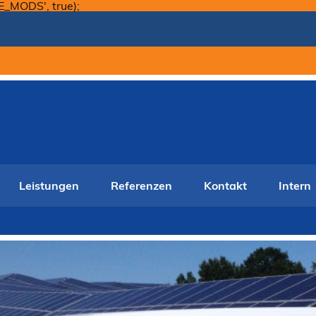
Skip
E_MODS', true);
to
content
Leistungen
Referenzen
Kontakt
Intern