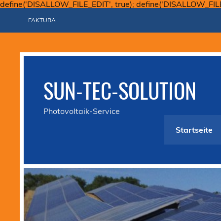
define('DISALLOW_FILE_EDIT', true); define('DISALLOW_FIL
FAKTURA
SUN-TEC-SOLUTION
Photovoltaik-Service
Startseite