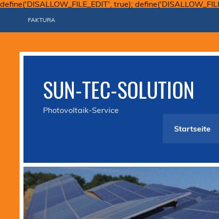
define('DISALLOW_FILE_EDIT', true); define('DISALLOW_FIL
FAKTURA
SUN-TEC-SOLUTION
Photovoltaik-Service
Startseite