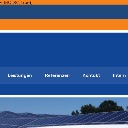
Skip
E_MODS', true);
to
content
Leistungen
Referenzen
Kontakt
Intern