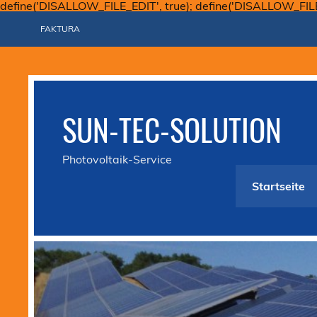
define('DISALLOW_FILE_EDIT', true); define('DISALLOW_FIL
FAKTURA
SUN-TEC-SOLUTION
Photovoltaik-Service
Startseite