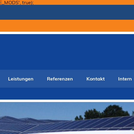
Skip
E_MODS', true);
to
content
Leistungen
Referenzen
Kontakt
Intern