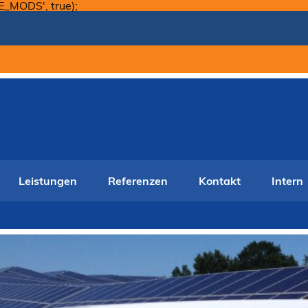
Skip
E_MODS', true);
to
content
Leistungen
Referenzen
Kontakt
Intern