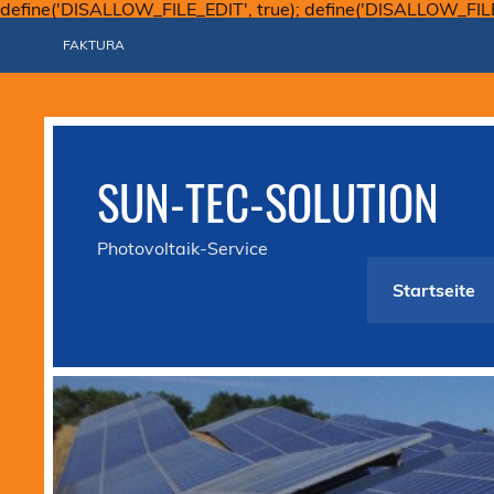
define('DISALLOW_FILE_EDIT', true); define('DISALLOW_FIL
FAKTURA
SUN-TEC-SOLUTION
Photovoltaik-Service
Startseite