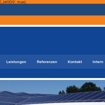
Skip
E_MODS', true);
to
content
Leistungen
Referenzen
Kontakt
Intern