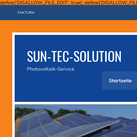
define('DISALLOW_FILE_EDIT', true); define('DISALLOW_FIL
FAKTURA
SUN-TEC-SOLUTION
Photovoltaik-Service
Startseite