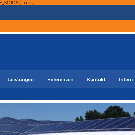
Skip
E_MODS', true);
to
content
Leistungen
Referenzen
Kontakt
Intern