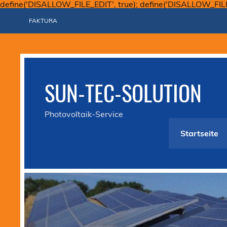
define('DISALLOW_FILE_EDIT', true); define('DISALLOW_FIL
FAKTURA
SUN-TEC-SOLUTION
Photovoltaik-Service
Startseite