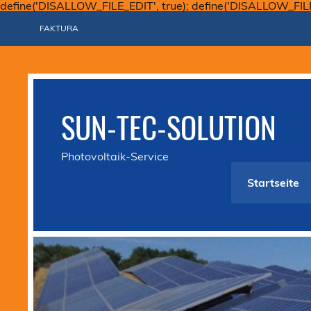
define('DISALLOW_FILE_EDIT', true); define('DISALLOW_FIL
FAKTURA
SUN-TEC-SOLUTION
Photovoltaik-Service
Startseite