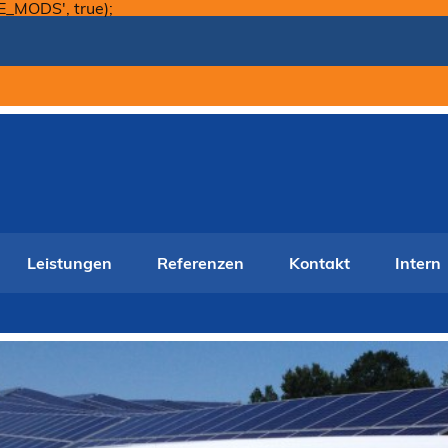
Skip
E_MODS', true);
to
content
Leistungen
Referenzen
Kontakt
Intern