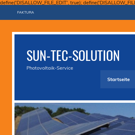
define('DISALLOW_FILE_EDIT', true); define('DISALLOW_FIL
FAKTURA
SUN-TEC-SOLUTION
Photovoltaik-Service
Startseite