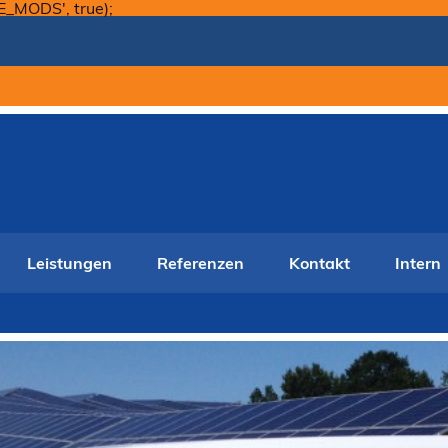
Skip
E_MODS', true);
to
content
Leistungen
Referenzen
Kontakt
Intern