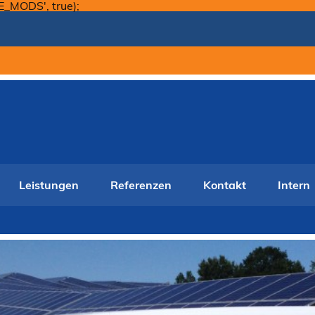
Skip
E_MODS', true);
to
content
Leistungen
Referenzen
Kontakt
Intern