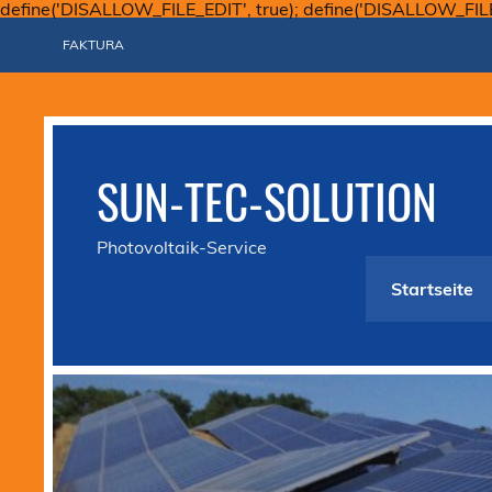
define('DISALLOW_FILE_EDIT', true); define('DISALLOW_FIL
FAKTURA
SUN-TEC-SOLUTION
Photovoltaik-Service
Startseite