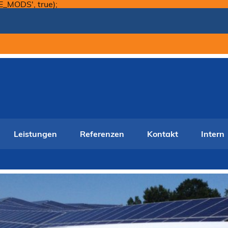
Skip
E_MODS', true);
to
content
Leistungen
Referenzen
Kontakt
Intern