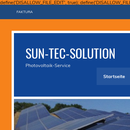
define('DISALLOW_FILE_EDIT', true); define('DISALLOW_FIL
FAKTURA
SUN-TEC-SOLUTION
Photovoltaik-Service
Startseite