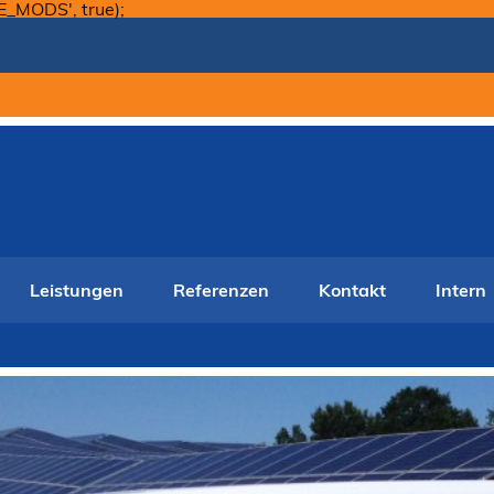
Skip
E_MODS', true);
to
content
Leistungen
Referenzen
Kontakt
Intern