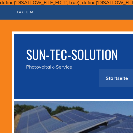
define('DISALLOW_FILE_EDIT', true); define('DISALLOW_FIL
FAKTURA
SUN-TEC-SOLUTION
Photovoltaik-Service
Startseite