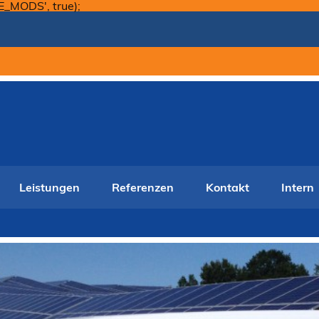
Skip
E_MODS', true);
to
content
Leistungen
Referenzen
Kontakt
Intern