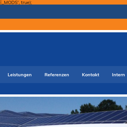
Skip
E_MODS', true);
to
content
Leistungen
Referenzen
Kontakt
Intern