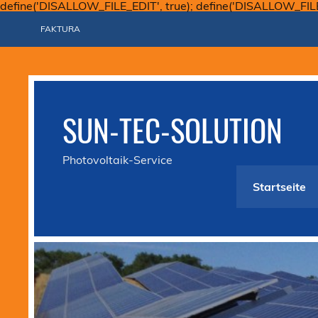
define('DISALLOW_FILE_EDIT', true); define('DISALLOW_FIL
FAKTURA
SUN-TEC-SOLUTION
Photovoltaik-Service
Startseite