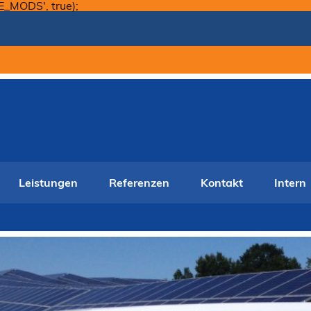
Skip
E_MODS', true);
to
content
Leistungen
Referenzen
Kontakt
Intern