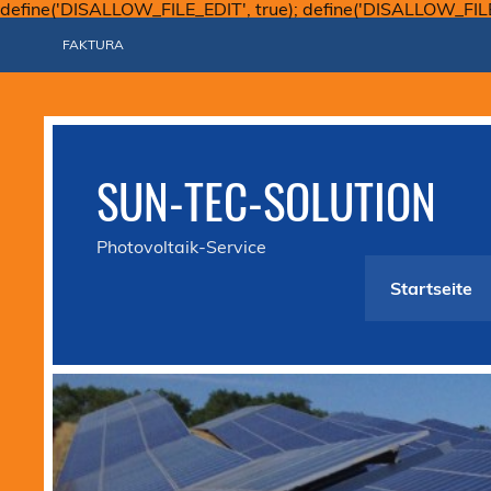
define('DISALLOW_FILE_EDIT', true); define('DISALLOW_FIL
FAKTURA
SUN-TEC-SOLUTION
Photovoltaik-Service
Startseite