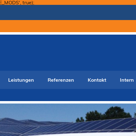
Skip
E_MODS', true);
to
content
Leistungen
Referenzen
Kontakt
Intern