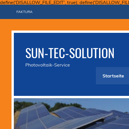
define('DISALLOW_FILE_EDIT', true); define('DISALLOW_FIL
FAKTURA
SUN-TEC-SOLUTION
Photovoltaik-Service
Startseite