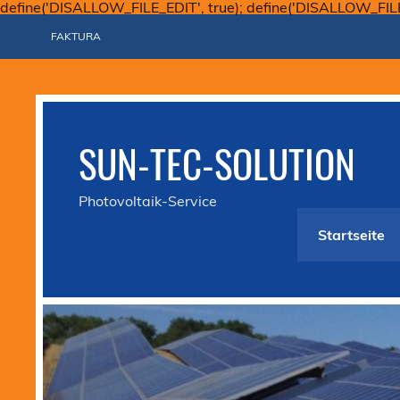
define('DISALLOW_FILE_EDIT', true); define('DISALLOW_FIL
FAKTURA
SUN-TEC-SOLUTION
Photovoltaik-Service
Startseite