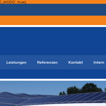
Skip
E_MODS', true);
to
content
Leistungen
Referenzen
Kontakt
Intern