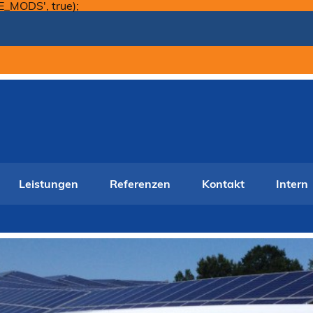
Skip
E_MODS', true);
to
content
Leistungen
Referenzen
Kontakt
Intern