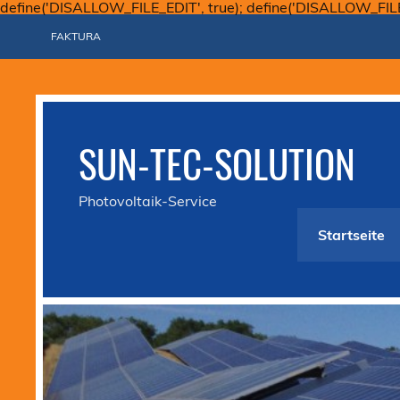
define('DISALLOW_FILE_EDIT', true); define('DISALLOW_FIL
FAKTURA
SUN-TEC-SOLUTION
Photovoltaik-Service
Startseite