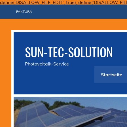
define('DISALLOW_FILE_EDIT', true); define('DISALLOW_FIL
FAKTURA
SUN-TEC-SOLUTION
Photovoltaik-Service
Startseite