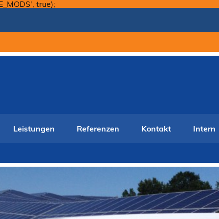
Skip
E_MODS', true);
to
content
Leistungen
Referenzen
Kontakt
Intern