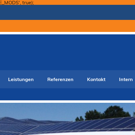
Skip
E_MODS', true);
to
content
Leistungen
Referenzen
Kontakt
Intern