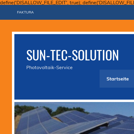
define('DISALLOW_FILE_EDIT', true); define('DISALLOW_FIL
FAKTURA
SUN-TEC-SOLUTION
Photovoltaik-Service
Startseite