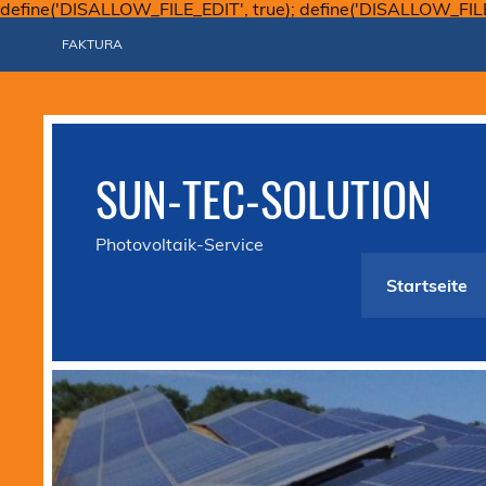
define('DISALLOW_FILE_EDIT', true); define('DISALLOW_FIL
FAKTURA
SUN-TEC-SOLUTION
Photovoltaik-Service
Startseite