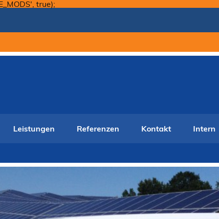
Skip
E_MODS', true);
to
content
Leistungen
Referenzen
Kontakt
Intern