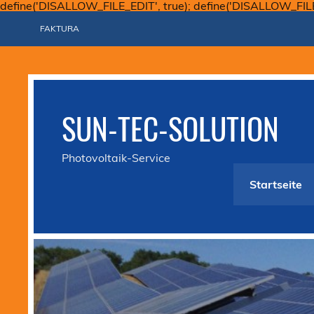
define('DISALLOW_FILE_EDIT', true); define('DISALLOW_FIL
FAKTURA
SUN-TEC-SOLUTION
Photovoltaik-Service
Startseite