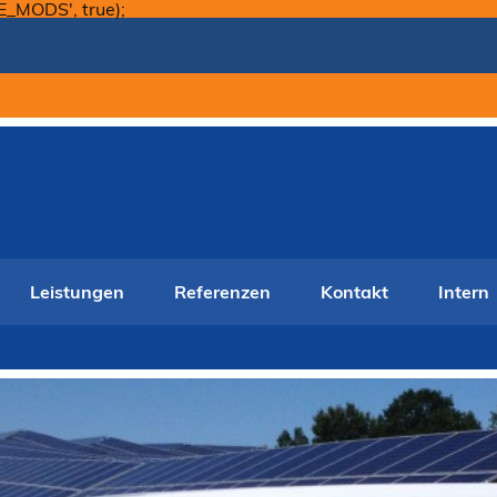
Skip
E_MODS', true);
to
content
Leistungen
Referenzen
Kontakt
Intern