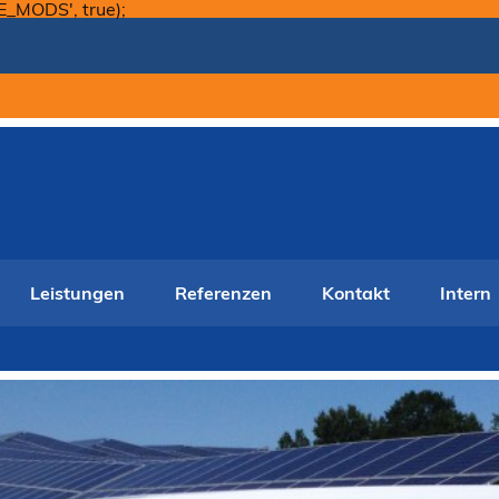
Skip
E_MODS', true);
to
content
Leistungen
Referenzen
Kontakt
Intern