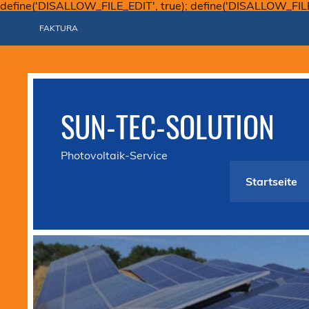
define('DISALLOW_FILE_EDIT', true); define('DISALLOW_FIL
FAKTURA
SUN-TEC-SOLUTION
Photovoltaik-Service
Startseite