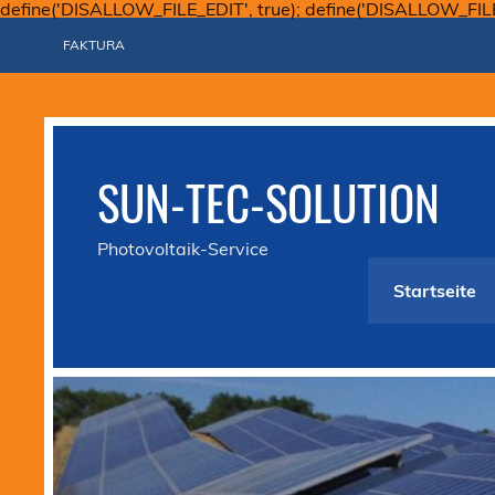
define('DISALLOW_FILE_EDIT', true); define('DISALLOW_FIL
FAKTURA
SUN-TEC-SOLUTION
Photovoltaik-Service
Startseite