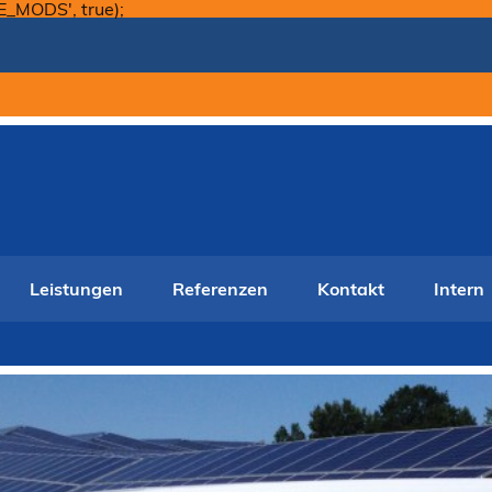
Skip
E_MODS', true);
to
content
Leistungen
Referenzen
Kontakt
Intern