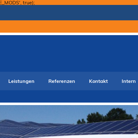
Skip
E_MODS', true);
to
content
Leistungen
Referenzen
Kontakt
Intern