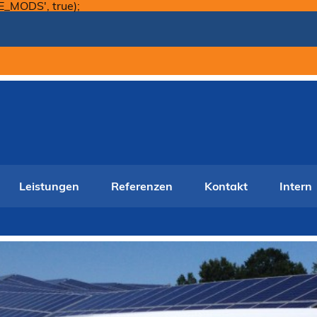
Skip
E_MODS', true);
to
content
Leistungen
Referenzen
Kontakt
Intern