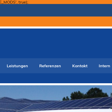
Skip
E_MODS', true);
to
content
Leistungen
Referenzen
Kontakt
Intern