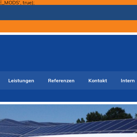
Skip
E_MODS', true);
to
content
Leistungen
Referenzen
Kontakt
Intern