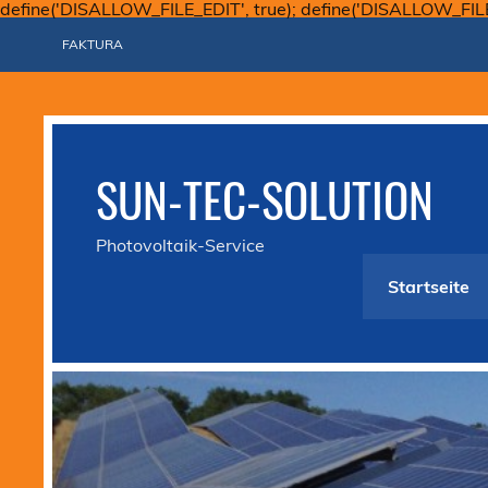
define('DISALLOW_FILE_EDIT', true); define('DISALLOW_FIL
FAKTURA
SUN-TEC-SOLUTION
Photovoltaik-Service
Startseite