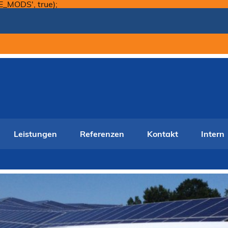
Skip
E_MODS', true);
to
content
Leistungen
Referenzen
Kontakt
Intern