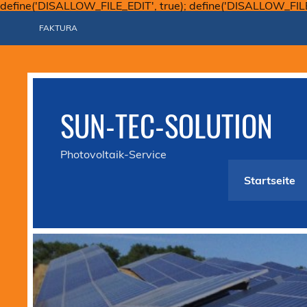
define('DISALLOW_FILE_EDIT', true); define('DISALLOW_FIL
FAKTURA
SUN-TEC-SOLUTION
Photovoltaik-Service
Startseite