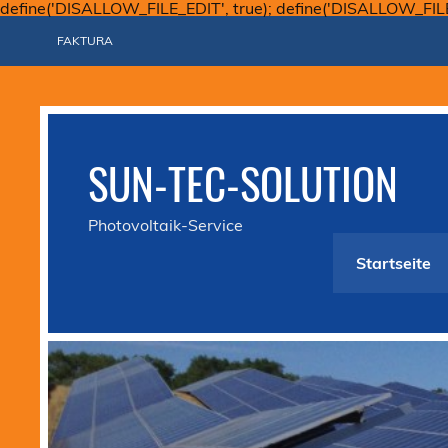
define('DISALLOW_FILE_EDIT', true); define('DISALLOW_FIL
FAKTURA
SUN-TEC-SOLUTION
Photovoltaik-Service
Startseite