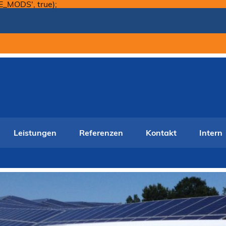
Skip
E_MODS', true);
to
content
Leistungen
Referenzen
Kontakt
Intern