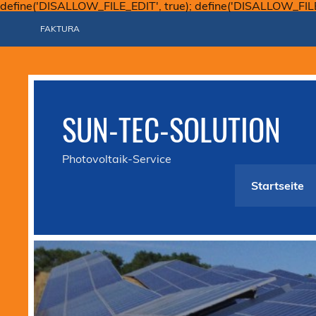
define('DISALLOW_FILE_EDIT', true); define('DISALLOW_FIL
FAKTURA
SUN-TEC-SOLUTION
Photovoltaik-Service
Startseite