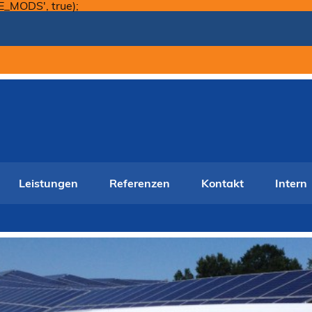
Skip
E_MODS', true);
to
content
Leistungen
Referenzen
Kontakt
Intern