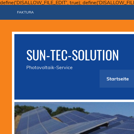
define('DISALLOW_FILE_EDIT', true); define('DISALLOW_FIL
FAKTURA
SUN-TEC-SOLUTION
Photovoltaik-Service
Startseite