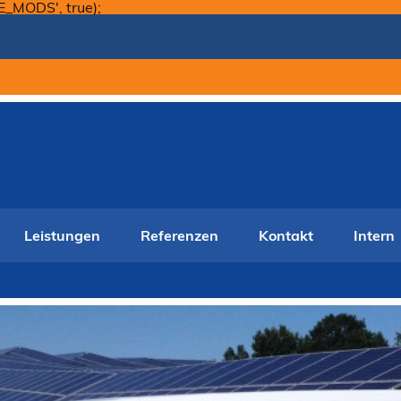
Skip
E_MODS', true);
to
content
Leistungen
Referenzen
Kontakt
Intern