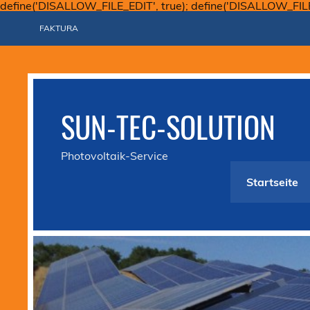
define('DISALLOW_FILE_EDIT', true); define('DISALLOW_FIL
FAKTURA
SUN-TEC-SOLUTION
Photovoltaik-Service
Startseite