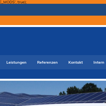
Skip
E_MODS', true);
to
content
Leistungen
Referenzen
Kontakt
Intern