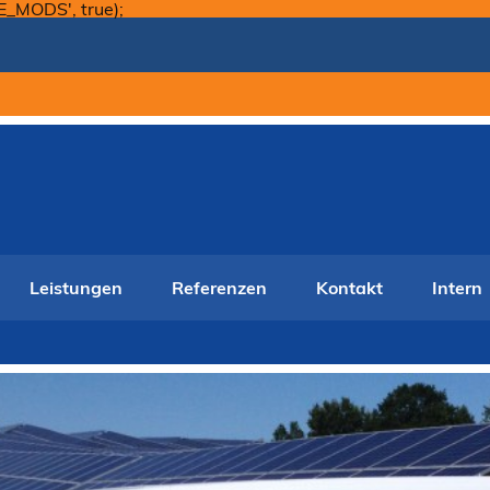
Skip
E_MODS', true);
to
content
Leistungen
Referenzen
Kontakt
Intern