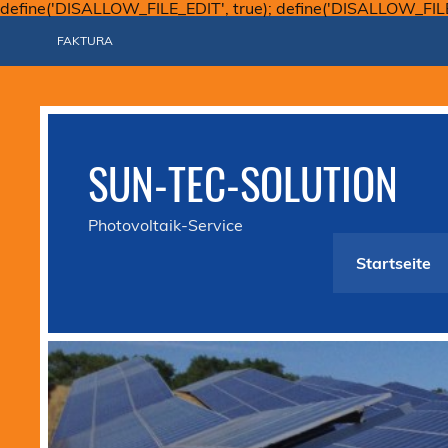
define('DISALLOW_FILE_EDIT', true); define('DISALLOW_FIL
FAKTURA
SUN-TEC-SOLUTION
Photovoltaik-Service
Startseite