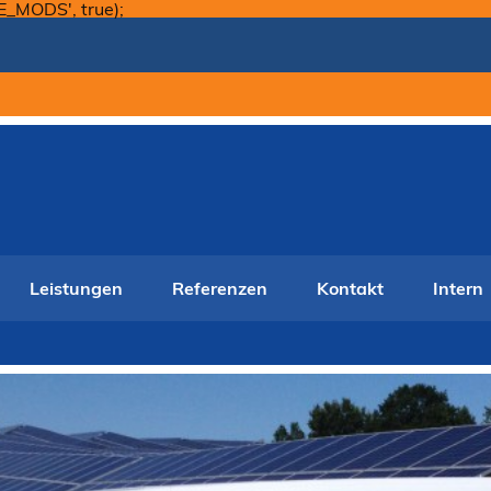
Skip
E_MODS', true);
to
content
Leistungen
Referenzen
Kontakt
Intern