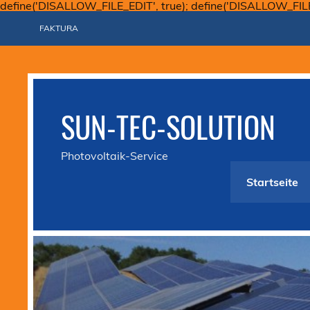
define('DISALLOW_FILE_EDIT', true); define('DISALLOW_FIL
FAKTURA
SUN-TEC-SOLUTION
Photovoltaik-Service
Startseite